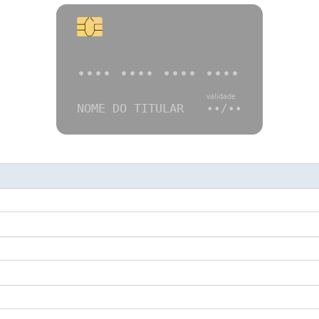
•••• •••• •••• ••••
validade
NOME DO TITULAR
••/••